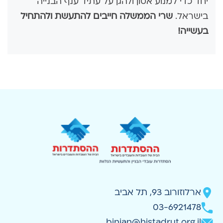
יחד כדי למנוע אסון ולהגן על עתיד ענף הבנייה
בישראל.
שרי הממשלה חייבים להתעשת ולהתחיל
בעשייה!
ארלוזורוב 93, תל אביב
03-6921478
binian@histadrut.org.il